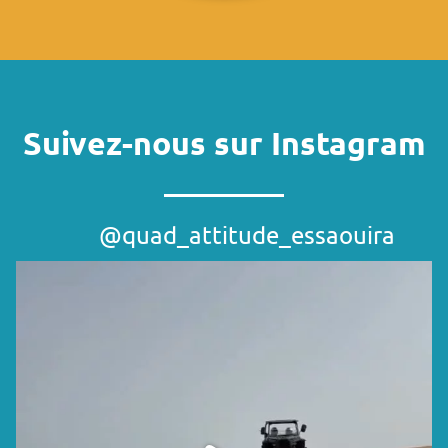
Suivez-nous sur Instagram
@quad_attitude_essaouira